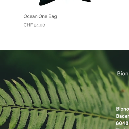
Schnellansicht
Ocean One Bag
Preis
CHF 24.90
Biono
Baden
8048 